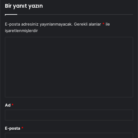
Bir yanıt yazın
E-posta adresiniz yayınlanmayacak.
Gerekli alanlar
*
ile
işaretlenmişlerdir
Y
o
r
u
m
*
Ad
*
E-posta
*