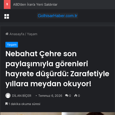
ABD’den İran’a Yeni Saldırılar
Menü
Anasayfa
/
Yaşam
Yaşam
Nebahat Çehre son
paylaşımıyla görenleri
hayrete düşürdü: Zarafetiyle
yıllara meydan okuyor!
DİLAN BİÇER
Temmuz 6, 2026
0
0
1 dakika okuma süresi