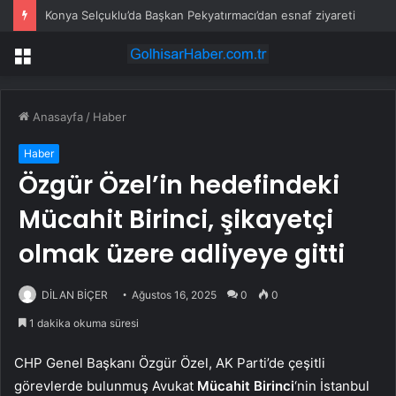
Konya Selçuklu’da Başkan Pekyatırmacı’dan esnaf ziyareti
Menü
Anasayfa
/
Haber
Haber
Özgür Özel’in hedefindeki
Mücahit Birinci, şikayetçi
olmak üzere adliyeye gitti
DİLAN BİÇER
Ağustos 16, 2025
0
0
1 dakika okuma süresi
CHP Genel Başkanı Özgür Özel, AK Parti’de çeşitli
görevlerde bulunmuş Avukat
Mücahit Birinci
‘nin İstanbul