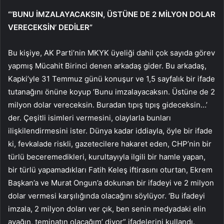
“‘BUNU İMZALAYACAKSIN, ÜSTÜNE DE 2 MİLYON DOLAR
VERECEKSİN’ DEDİLER”
Bu kişiye, AK Parti’nin MKYK üyeliği dahil çok sayıda görev
yapmış Mücahit Birinci denen arkadaş gider. Bu arkadaş,
Kapki’yle 31 Temmuz günü konuşur ve 1,5 sayfalık bir ifade
tutanağını önüne koyup ‘Bunu imzalayacaksın. Üstüne de 2
milyon dolar vereceksin. Buradan tıpış tıpış gideceksin…’
der. Çeşitli isimleri vermesini, olaylarla bunları
ilişkilendirmesini ister. Dünya kadar iddiayla, öyle bir ifade
ki, fevkalade riskli, gazetecilere hakaret eden, CHP’nin bir
türlü beceremedikleri, kurultayıyla ilgili bir hamle yapan,
bir türlü yapamadıkları Fatih Keleş iftirasını oturtan, Ekrem
Başkan’a ve Murat Ongun’a dokunan bir ifadeyi ve 2 milyon
dolar vermesi karşılığında olacağını söylüyor. ‘Bu ifadeyi
imzala, 2 milyon doları ver çık, ben senin medyadaki elin
ayağın, teminatın olacağım’ diyor” ifadelerini kullandı.