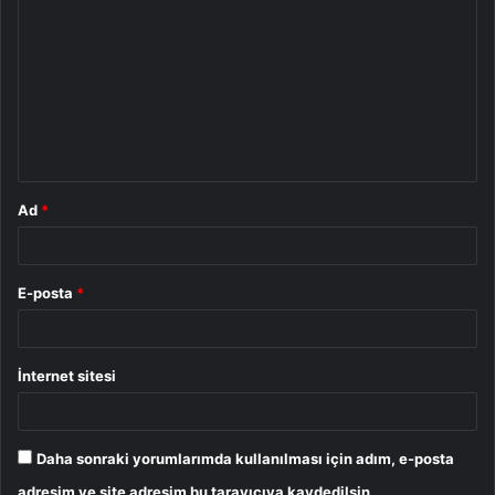
o
r
u
m
*
Ad
*
E-posta
*
İnternet sitesi
Daha sonraki yorumlarımda kullanılması için adım, e-posta
adresim ve site adresim bu tarayıcıya kaydedilsin.