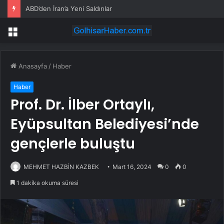
ABD’den İran’a Yeni Saldırılar
Menü
Anasayfa
/
Haber
Haber
Prof. Dr. İlber Ortaylı,
Eyüpsultan Belediyesi’nde
gençlerle buluştu
MEHMET HAZBİN KAZBEK
Mart 16, 2024
0
0
1 dakika okuma süresi