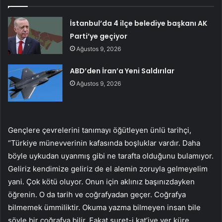
İstanbul’da 4 ilçe belediye başkanı AK
Parti’ye geçiyor
Ağustos 9, 2026
ABD’den İran’a Yeni Saldırılar
Ağustos 9, 2026
Gençlere çevrelerini tanımayı öğütleyen ünlü tarihçi,
“Türkiye münevverinin kafasında boşluklar vardır. Daha
böyle uykudan uyanmış gibi ne tarafta olduğunu bulamıyor.
Geliriz kendimize geliriz de el alemin zoruyla gelmeyelim
yani. Çok kötü oluyor. Onun için aklınız başınızdayken
öğrenin. O da tarih ve coğrafyadan geçer. Coğrafya
bilmemek ümmiliktir. Okuma yazma bilmeyen insan bile
şöyle bir coğrafya bilir. Fakat suret-i kat’iye yer küre