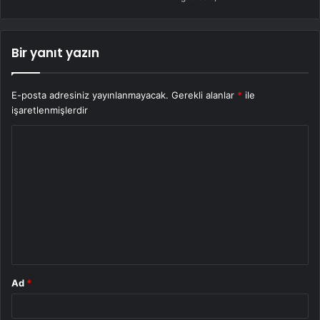
Bir yanıt yazın
E-posta adresiniz yayınlanmayacak.
Gerekli alanlar
*
ile
işaretlenmişlerdir
Y
o
r
u
m
*
Ad
*