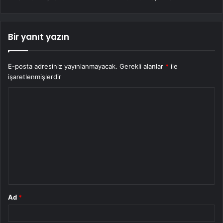
Bir yanıt yazın
E-posta adresiniz yayınlanmayacak.
Gerekli alanlar
*
ile
işaretlenmişlerdir
Y
o
r
u
m
*
Ad
*