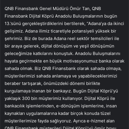
QNB Finansbank Genel Müdürü Ömür Tan, QNB
Finansbank Dijital Köprü Anadolu Buluşmalarının bugün
13.’sünü gerçekleştirdiklerini bertilerek, “Adana’ya da ikinci
gelişimiz. Adana ilimiz ticaretiyle potansiyeli yüksek bir
şehrimiz. Biz de burada Adana reel sektör temsilcileri ile
bir araya gelerek, dijital dönüşüm ve yeşil dönüşümün
geleceğimize katkılarını konuştuk. Anadolu Buluşmalarını
hayata geçirmekte en büyük motivasyonumuz banka olarak
sahada olmak. Biz QNB Finansbank olarak sahada olmaya,
müşterilerimizi sahada anlamaya ve yapabileceklerimizi
beraber tartışarak, önümüzdeki dönemi birlikte
kurgulamaya inanan bir bankayız. Bugün Dijital Köprü’yü
yaklaşık 300 bin müşterimiz kullanıyor. Dijital Köprü ile
bankacılık işlemlerinden, e-dönüşüm işlemlerine, insan
kaynakları uygulamalarına kadar birçok konuda tüzel
müşterilerimize fayda sağlıyoruz. Ayrıca e-hizmet alan
QNB Finansbank müşterileri Dijital Köprü’yü ömür boyu