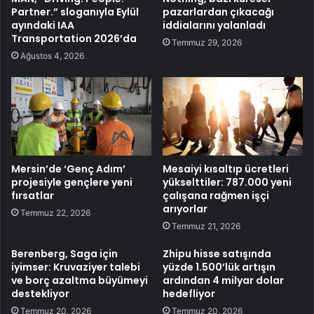
Partner.” sloganıyla Eylül
pazarlardan çıkacağı
ayındaki IAA
iddialarını yalanladı
Transportation 2026’da
Temmuz 29, 2026
Ağustos 4, 2026
Mersin’de ‘Genç Adım’
Mesaiyi kısaltıp ücretleri
projesiyle gençlere yeni
yükselttiler: 787.000 yeni
fırsatlar
çalışana rağmen işçi
arıyorlar
Temmuz 22, 2026
Temmuz 21, 2026
Berenberg, Saga için
Zhipu hisse satışında
iyimser: Kruvaziyer talebi
yüzde 1.500’lük artışın
ve borç azaltma büyümeyi
ardından 4 milyar dolar
destekliyor
hedefliyor
Temmuz 20, 2026
Temmuz 20, 2026