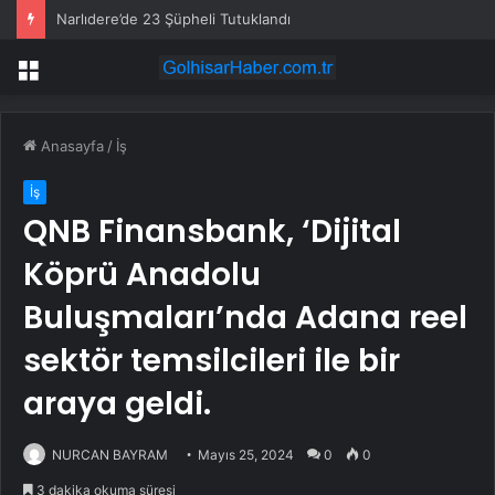
Narlıdere’de 23 Şüpheli Tutuklandı
Menü
Anasayfa
/
İş
İş
QNB Finansbank, ‘Dijital
Köprü Anadolu
Buluşmaları’nda Adana reel
sektör temsilcileri ile bir
araya geldi.
NURCAN BAYRAM
Mayıs 25, 2024
0
0
3 dakika okuma süresi