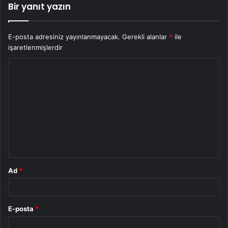
Bir yanıt yazın
E-posta adresiniz yayınlanmayacak.
Gerekli alanlar
*
ile
işaretlenmişlerdir
Y
o
r
u
m
*
Ad
*
E-posta
*