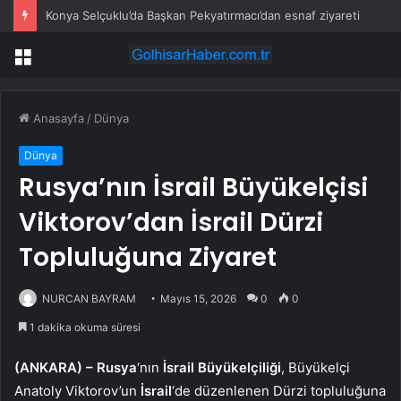
Konya Selçuklu’da Başkan Pekyatırmacı’dan esnaf ziyareti
Menü
Anasayfa
/
Dünya
Dünya
Rusya’nın İsrail Büyükelçisi
Viktorov’dan İsrail Dürzi
Topluluğuna Ziyaret
NURCAN BAYRAM
Mayıs 15, 2026
0
0
1 dakika okuma süresi
(ANKARA) –
Rusya
‘nın
İsrail Büyükelçiliği
, Büyükelçi
Anatoly Viktorov’un
İsrail
‘de düzenlenen Dürzi topluluğuna