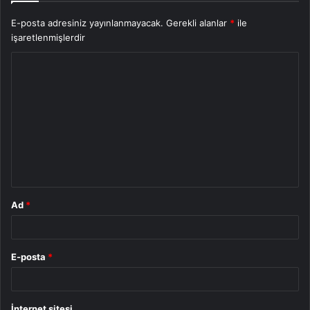
E-posta adresiniz yayınlanmayacak.
Gerekli alanlar
*
ile
işaretlenmişlerdir
Y
o
r
u
m
*
Ad
*
E-posta
*
İnternet sitesi