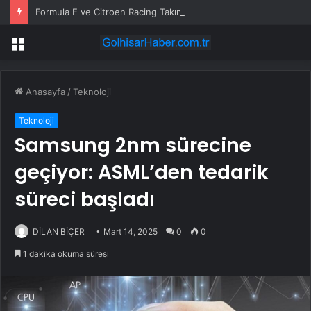
Formula E ve Citroen Racing Takım Patronu Cyril Blais Hayatını Kaybetti
Menü
Anasayfa
/
Teknoloji
Teknoloji
Samsung 2nm sürecine
geçiyor: ASML’den tedarik
süreci başladı
DİLAN BİÇER
Mart 14, 2025
0
0
1 dakika okuma süresi