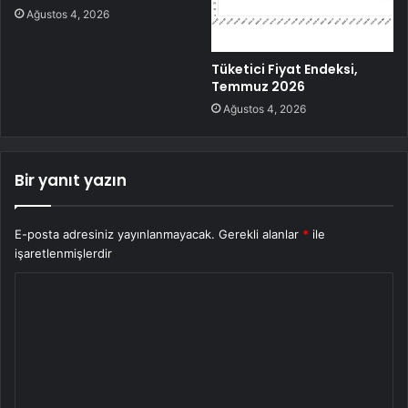
Ağustos 4, 2026
Tüketici Fiyat Endeksi,
Temmuz 2026
Ağustos 4, 2026
Bir yanıt yazın
E-posta adresiniz yayınlanmayacak.
Gerekli alanlar
*
ile
işaretlenmişlerdir
Y
o
r
u
m