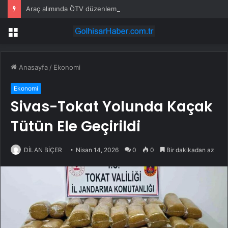
Araç alımında ÖTV düzenlemesi: Vatandaşlar bayilere akın etti
Menü
Anasayfa
/
Ekonomi
Ekonomi
Sivas-Tokat Yolunda Kaçak
Tütün Ele Geçirildi
DİLAN BİÇER
Nisan 14, 2026
0
0
Bir dakikadan az