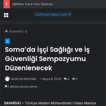
ABD’den İran’a Yeni Saldırılar
Menü
Anasayfa
/
İş
İş
Soma’da İşçi Sağlığı ve İş
Güvenliği Sempozyumu
Düzenlenecek
NURCAN BAYRAM
Mayıs 6, 2025
0
0
1 dakika okuma süresi
(MANİSA) –
Türkiye Maden Mühendisleri Odası Manisa