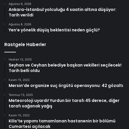
Ağustos 9, 2026
Ankara-İstanbul yolculuğu 4 saatin altına düşüyor:
Tarih verildi
Ağustos 8, 2026
Yen’e yönelik düşüş beklentisi neden güçlü?
Rastgele Haberler
Haziran 13, 2025
Seyhan ve Ceyhan belediye başkan vekilleri seçilecek!
Tarih belli oldu
Kasım 15, 2022
Mersin’de organize suç örgütü operasyonu: 42 gözaltı
Temmuz 13, 2025
Meteoroloji uyardı! Yurdun bir tarafı 45 derece, diğer
tarafı sağanak yağış
Kasım 10, 2022
Kilis’te yapımı tamamlanan hastanenin bir bölümü
Cumartesi açılacak