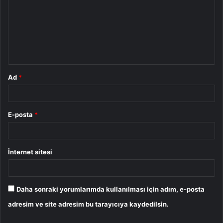
r
u
m
*
Ad
*
E-posta
*
İnternet sitesi
Daha sonraki yorumlarımda kullanılması için adım, e-posta
adresim ve site adresim bu tarayıcıya kaydedilsin.