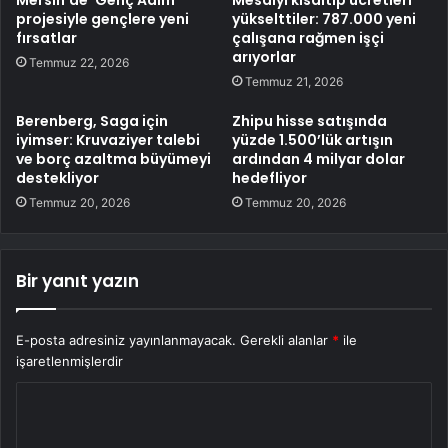
Mersin’de ‘Genç Adım’
Mesaiyi kısaltıp ücretleri
projesiyle gençlere yeni
yükselttiler: 787.000 yeni
fırsatlar
çalışana rağmen işçi
arıyorlar
Temmuz 22, 2026
Temmuz 21, 2026
Berenberg, Saga için
Zhipu hisse satışında
iyimser: Kruvaziyer talebi
yüzde 1.500’lük artışın
ve borç azaltma büyümeyi
ardından 4 milyar dolar
destekliyor
hedefliyor
Temmuz 20, 2026
Temmuz 20, 2026
Bir yanıt yazın
E-posta adresiniz yayınlanmayacak.
Gerekli alanlar
*
ile
işaretlenmişlerdir
Y
o