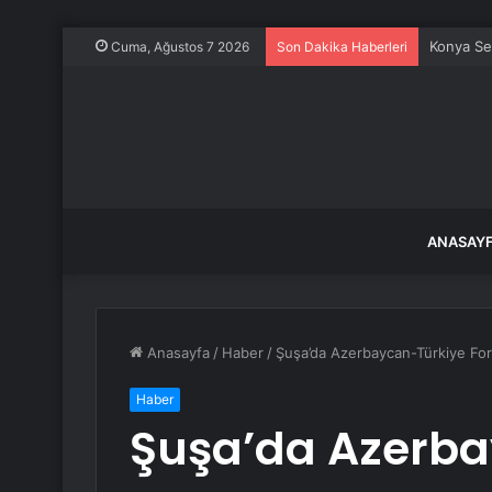
Konya Sel
Cuma, Ağustos 7 2026
Son Dakika Haberleri
ANASAY
Anasayfa
/
Haber
/
Şuşa’da Azerbaycan-Türkiye Fo
Haber
Şuşa’da Azerba