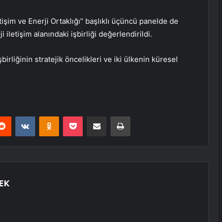
tişim ve Enerji Ortaklığı” başlıklı üçüncü panelde de
iletişim alanındaki işbirliği değerlendirildi.
birliğinin stratejik öncelikleri ve iki ülkenin küresel
erest
Reddit
VKontakte
Odnoklassniki
Pocket
E-Posta ile paylaş
Yazdır
EK