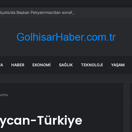
çuklu’da Başkan Pekyatırmacı’dan esnaf ziyareti
FA
HABER
EKONOMI
SAĞLIK
TEKNOLOJI
YAŞAM
rumu
ycan-Türkiye