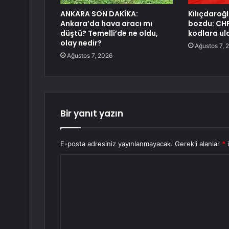
ANKARA SON DAKİKA:
Kılıçdaroğl
Ankara’da hava aracı mı
bozdu: CHP
düştü? Temelli’de ne oldu,
kodlara ul
olay nedir?
Ağustos 7, 
Ağustos 7, 2026
Bir yanıt yazın
E-posta adresiniz yayınlanmayacak.
Gerekli alanlar
*
i
Y
o
r
u
m