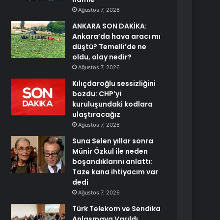
Ağustos 7, 2026
ANKARA SON DAKİKA:
Ankara’da hava aracı mı
düştü? Temelli’de ne
oldu, olay nedir?
Ağustos 7, 2026
Kılıçdaroğlu sessizliğini
bozdu: CHP’yi
kuruluşundaki kodlara
ulaştıracağız
Ağustos 7, 2026
Suna Selen yıllar sonra
Münir Özkul ile neden
boşandıklarını anlattı:
Taze kana ihtiyacım var
dedi
Ağustos 7, 2026
Türk Telekom ve Sendika
Anlaşmaya Varıldı