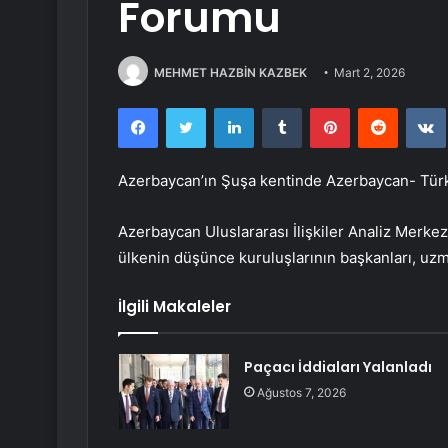
Forumu
MEHMET HAZBİN KAZBEK
Mart 2, 2026
Facebook
Twitter
LinkedIn
Tumblr
Pinterest
Reddit
Azerbaycan’ın Şuşa kentinde Azerbaycan- Türk
Azerbaycan Uluslararası İlişkiler Analiz Merkez
ülkenin düşünce kuruluşlarının başkanları, uzm
İlgili Makaleler
Paçacı İddiaları Yalanladı
Ağustos 7, 2026