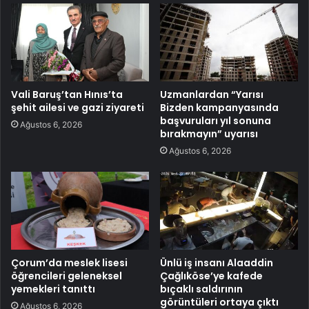
Vali Baruş’tan Hınıs’ta
Uzmanlardan “Yarısı
şehit ailesi ve gazi ziyareti
Bizden kampanyasında
başvuruları yıl sonuna
Ağustos 6, 2026
bırakmayın” uyarısı
Ağustos 6, 2026
Çorum’da meslek lisesi
Ünlü iş insanı Alaaddin
öğrencileri geleneksel
Çağlıköse’ye kafede
yemekleri tanıttı
bıçaklı saldırının
görüntüleri ortaya çıktı
Ağustos 6, 2026