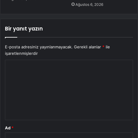
Ağustos 6, 2026
Bir yanıt yazın
E-posta adresiniz yayınlanmayacak.
Gerekli alanlar
*
ile
işaretlenmişlerdir
Y
o
r
u
m
*
Ad
*