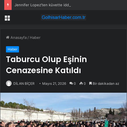
Jennifer Lopez’ten küvette iddialı doğum günü kutlaması
Menü
Anasayfa
/
Haber
Haber
Taburcu Olup Eşinin
Cenazesine Katıldı
DİLAN BİÇER
Mayıs 21, 2026
0
0
Bir dakikadan az