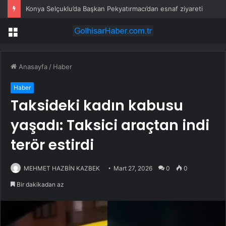
Konya Selçuklu’da Başkan Pekyatırmacı’dan esnaf ziyareti
Menü
Anasayfa
/
Haber
Haber
Taksideki kadın kabusu
yaşadı: Taksici araçtan indi
terör estirdi
MEHMET HAZBİN KAZBEK
Mart 27, 2026
0
0
Bir dakikadan az