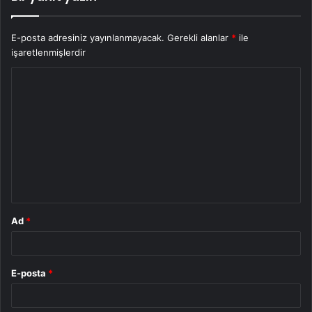
E-posta adresiniz yayınlanmayacak.
Gerekli alanlar
*
ile
işaretlenmişlerdir
Y
o
r
u
m
*
Ad
*
E-posta
*