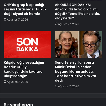
CHP’de grup başkanlığı
ANKARA SON DAKİKA:
seçimi tartışması: Hukuki
Ankara’da hava aracı mı
değil siyasi bir hamle
düştü? Temelli’de ne oldu,
olay nedir?
Ağustos 7, 2026
Ağustos 7, 2026
Kılıçdaroğlu sessizliğini
Suna Selen yıllar sonra
bozdu: CHP’yi
Münir Özkul ile neden
kuruluşundaki kodlara
boşandıklarını anlattı:
ulaştıracağız
Taze kana ihtiyacım var
dedi
Ağustos 7, 2026
Ağustos 7, 2026
Bir yanıt yazın