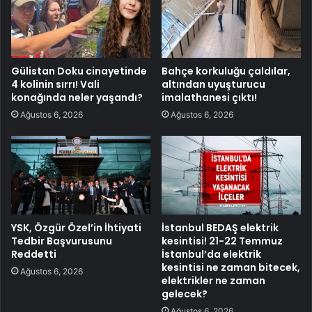
Gülistan Doku cinayetinde
Bahçe korkuluğu çaldılar,
4 kolinin sırrı! Vali
altından uyuşturucu
konağında neler yaşandı?
imalathanesi çıktı!
Ağustos 6, 2026
Ağustos 6, 2026
YSK, Özgür Özel’in İhtiyati
İstanbul BEDAŞ elektrik
Tedbir Başvurusunu
kesintisi! 21-22 Temmuz
Reddetti
İstanbul’da elektrik
kesintisi ne zaman bitecek,
Ağustos 6, 2026
elektrikler ne zaman
gelecek?
Ağustos 6, 2026