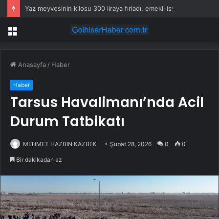
Yaz meyvesinin kilosu 300 liraya fırladı, emekli isyan etti
Menü
Anasayfa
/
Haber
Haber
Tarsus Havalimanı’nda Acil
Durum Tatbikatı
MEHMET HAZBİN KAZBEK
Şubat 28, 2026
0
0
Bir dakikadan az