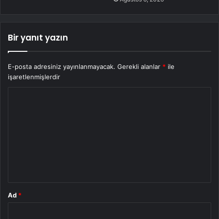
Bir yanıt yazın
E-posta adresiniz yayınlanmayacak.
Gerekli alanlar
*
ile
işaretlenmişlerdir
Y
o
r
u
m
*
Ad
*