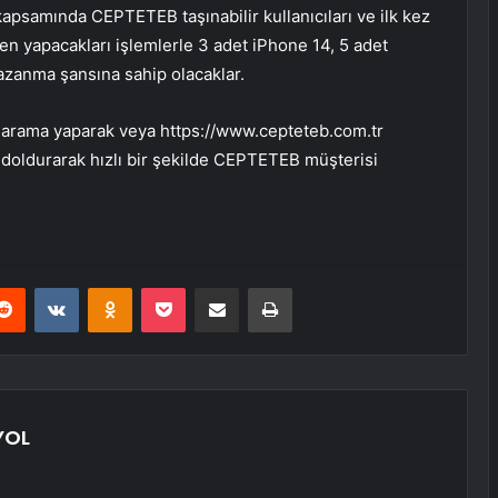
kapsamında CEPTETEB taşınabilir kullanıcıları ve ilk kez
den yapacakları işlemlerle 3 adet iPhone 14, 5 adet
azanma şansına sahip olacaklar.
 arama yaparak veya https://www.cepteteb.com.tr
 doldurarak hızlı bir şekilde CEPTETEB müşterisi
erest
Reddit
VKontakte
Odnoklassniki
Pocket
E-Posta ile paylaş
Yazdır
YOL