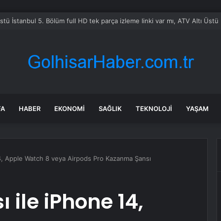
e’de FETÖ şüphelileri yakalandı
FA
HABER
EKONOMI
SAĞLIK
TEKNOLOJI
YAŞAM
4, Apple Watch 8 veya Airpods Pro Kazanma Şansı
ile iPhone 14,