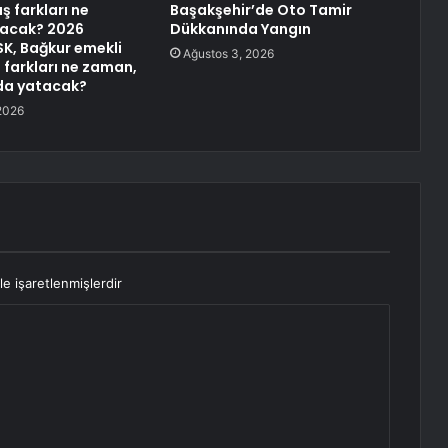
ş farkları ne
Başakşehir’de Oto Tamir
acak? 2026
Dükkanında Yangın
K, Bağkur emekli
Ağustos 3, 2026
farkları ne zaman,
da yatacak?
2026
le işaretlenmişlerdir