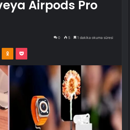
veya Airpods Pro
0
5
1 dakika okuma süresi
VKontakte
Odnoklassniki
Pocket