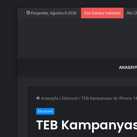
Edirn
Perşembe, Ağustos 6 2026
Son Dakika Haberleri
ANASAY
Anasayfa
/
Ekonomi
/
TEB Kampanyası ile iPhone 1
Ekonomi
TEB Kampanyası 