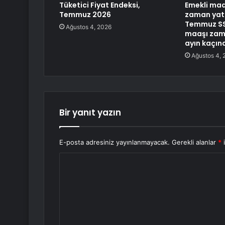
Tüketici Fiyat Endeksi,
Emekli maa
Temmuz 2026
zaman yat
Temmuz SS
Ağustos 4, 2026
maaşı zam 
ayın kaçın
Ağustos 4, 
Bir yanıt yazın
E-posta adresiniz yayınlanmayacak.
Gerekli alanlar
*
i
Y
o
r
u
m