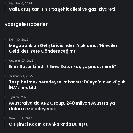
Ağustos 6, 2026
Vali Baruş’tan Hınıs’ta şehit ailesi ve gazi ziyareti
Rastgele Haberler
Ekim 10, 2025
Megabonk’un Geliştiricisinden Açıklama: ‘Hilecileri
Geldikleri Yere Göndereceğim!’
Ağustos 27, 2025
Enes Batur kimdir? Enes Batur kaç yaşında, nereli?
Haziran 23, 2025
Tespit etmek neredeyse imkansız: Dünya’nın en küçük
İHA’sı üretildi
Eylül 17, 2025
Avustralya’da ANZ Group, 240 milyon Avustralya
doları ceza ödeyecek
Temmuz 2, 2026
Girişimci Kadınlar Ankara’da Buluştu