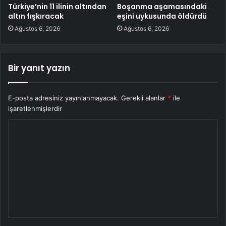
Türkiye’nin 11 ilinin altından
Boşanma aşamasındaki
altın fışkıracak
eşini uykusunda öldürdü
Ağustos 6, 2026
Ağustos 6, 2026
Bir yanıt yazın
E-posta adresiniz yayınlanmayacak.
Gerekli alanlar
*
ile
işaretlenmişlerdir
Y
o
r
u
m
*