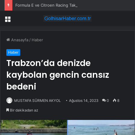
Formula E ve Citroen Racing Takım Patronu Cyril Blais Hayatını Kaybetti
Menü
Anasayfa
/
Haber
Haber
Trabzon’da denizde
kaybolan gencin cansız
bedeni
MUSTAFA SÜRMEN AKYOL
Ağustos 14, 2023
0
8
Bir dakikadan az