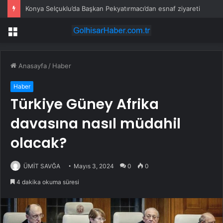
Konya Selçuklu’da Başkan Pekyatırmacı’dan esnaf ziyareti
Menü
Anasayfa
/
Haber
Haber
Türkiye Güney Afrika
davasına nasıl müdahil
olacak?
ÜMİT SAVĞA
Mayıs 3, 2024
0
0
4 dakika okuma süresi