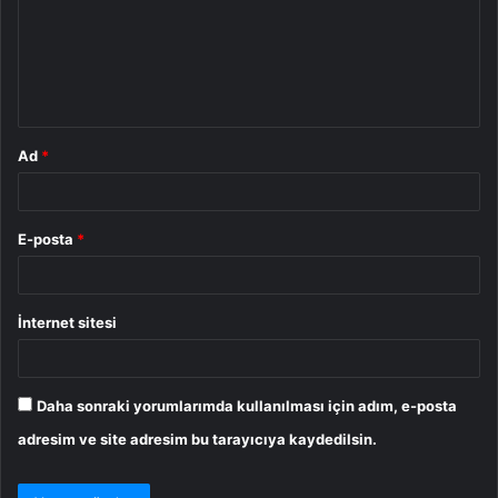
u
m
*
Ad
*
E-posta
*
İnternet sitesi
Daha sonraki yorumlarımda kullanılması için adım, e-posta
adresim ve site adresim bu tarayıcıya kaydedilsin.