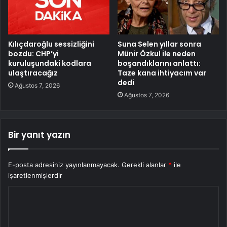
Kılıçdaroğlu sessizliğini
Suna Selen yıllar sonra
bozdu: CHP’yi
Münir Özkul ile neden
kuruluşundaki kodlara
boşandıklarını anlattı:
ulaştıracağız
Taze kana ihtiyacım var
dedi
Ağustos 7, 2026
Ağustos 7, 2026
Bir yanıt yazın
E-posta adresiniz yayınlanmayacak.
Gerekli alanlar
*
ile
işaretlenmişlerdir
Y
o
r