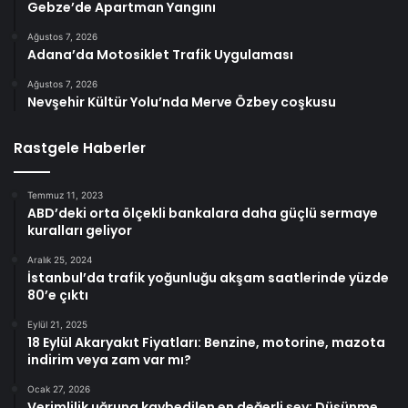
Gebze’de Apartman Yangını
Ağustos 7, 2026
Adana’da Motosiklet Trafik Uygulaması
Ağustos 7, 2026
Nevşehir Kültür Yolu’nda Merve Özbey coşkusu
Rastgele Haberler
Temmuz 11, 2023
ABD’deki orta ölçekli bankalara daha güçlü sermaye
kuralları geliyor
Aralık 25, 2024
İstanbul’da trafik yoğunluğu akşam saatlerinde yüzde
80’e çıktı
Eylül 21, 2025
18 Eylül Akaryakıt Fiyatları: Benzine, motorine, mazota
indirim veya zam var mı?
Ocak 27, 2026
Verimlilik uğruna kaybedilen en değerli şey: Düşünme