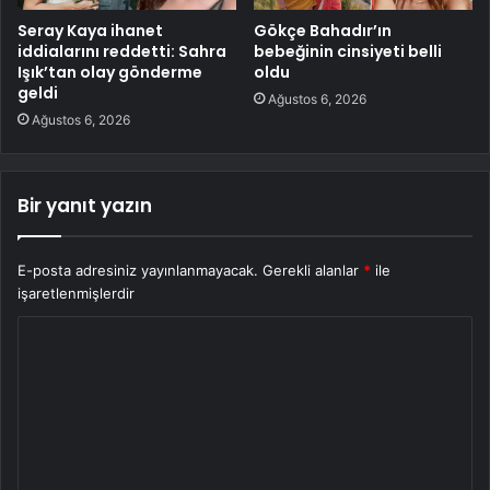
Seray Kaya ihanet
Gökçe Bahadır’ın
iddialarını reddetti: Sahra
bebeğinin cinsiyeti belli
Işık’tan olay gönderme
oldu
geldi
Ağustos 6, 2026
Ağustos 6, 2026
Bir yanıt yazın
E-posta adresiniz yayınlanmayacak.
Gerekli alanlar
*
ile
işaretlenmişlerdir
Y
o
r
u
m