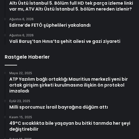
Altı Üstü İstanbul 5. Bölüm full HD tek parça izleme linki
var mı, ATV Altı Üstü İstanbul 5. bölüm nereden izlenir?
Ağustos 6, 2026
Edirne’de FETÖ şüphelileri yakalandı
Ağustos 6, 2026
Vali Baruş’tan Hınıs’ta şehit ailesi ve gazi ziyareti
Rastgele Haberler
Mayıs 22, 2025
ATP Yazılım bağlı ortaklığı Mauritius merkezli yeni bir
ortak girişim şirketi kurulmasına ilişkin ön protokol
imzaladı
Eylül 23, 2025
Milli sporcumuz İsrail bayrağına düğüm attı
Kasım 15, 2025
49°C sıcaklıkta bile yaşayan bu bitki tarımda her şeyi
değiştirebilir