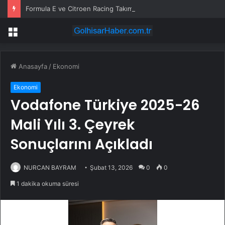
Formula E ve Citroen Racing Takım Patronu Cyril Blais Hayatını Kaybetti
Menü
Anasayfa
/
Ekonomi
Ekonomi
Vodafone Türkiye 2025-26
Mali Yılı 3. Çeyrek
Sonuçlarını Açıkladı
NURCAN BAYRAM
Şubat 13, 2026
0
0
1 dakika okuma süresi