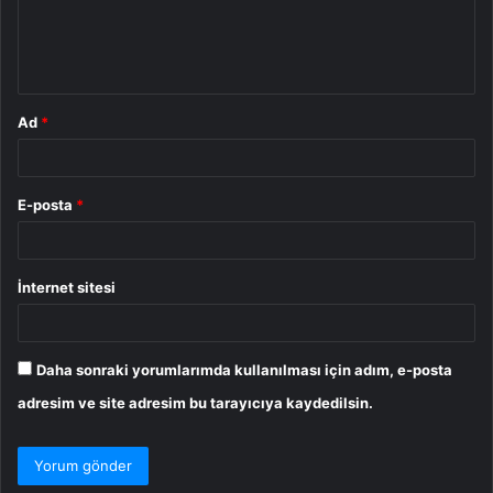
m
*
Ad
*
E-posta
*
İnternet sitesi
Daha sonraki yorumlarımda kullanılması için adım, e-posta
adresim ve site adresim bu tarayıcıya kaydedilsin.