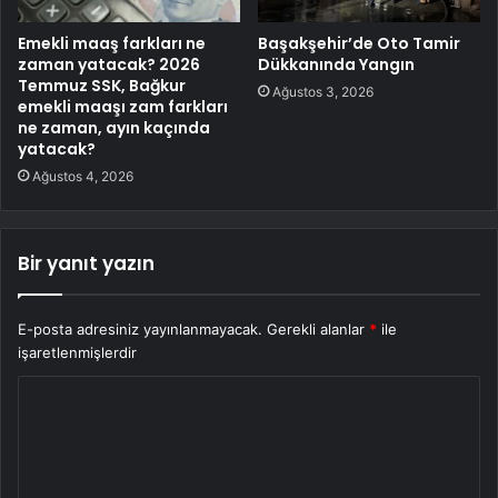
Emekli maaş farkları ne
Başakşehir’de Oto Tamir
zaman yatacak? 2026
Dükkanında Yangın
Temmuz SSK, Bağkur
Ağustos 3, 2026
emekli maaşı zam farkları
ne zaman, ayın kaçında
yatacak?
Ağustos 4, 2026
Bir yanıt yazın
E-posta adresiniz yayınlanmayacak.
Gerekli alanlar
*
ile
işaretlenmişlerdir
Y
o
r
u