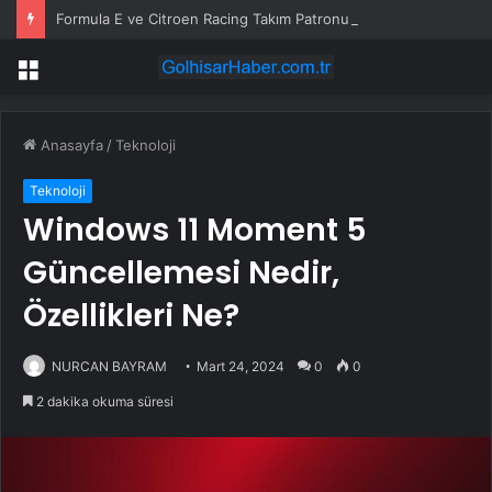
Formula E ve Citroen Racing Takım Patronu Cyril Blais Hayatını Kaybetti
Menü
Anasayfa
/
Teknoloji
Teknoloji
Windows 11 Moment 5
Güncellemesi Nedir,
Özellikleri Ne?
NURCAN BAYRAM
Mart 24, 2024
0
0
2 dakika okuma süresi