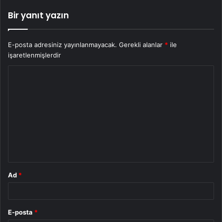
Bir yanıt yazın
E-posta adresiniz yayınlanmayacak.
Gerekli alanlar
*
ile
işaretlenmişlerdir
Y
o
r
u
m
*
Ad
*
E-posta
*