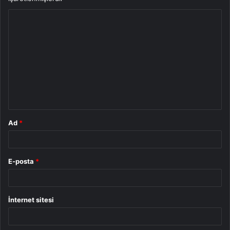
Y
o
r
u
m
*
Ad
*
E-posta
*
İnternet sitesi