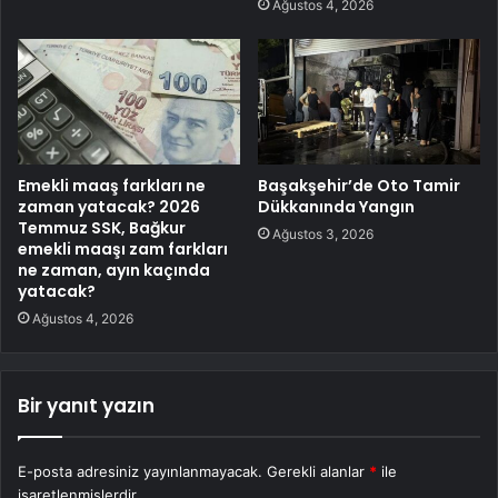
Ağustos 4, 2026
Emekli maaş farkları ne
Başakşehir’de Oto Tamir
zaman yatacak? 2026
Dükkanında Yangın
Temmuz SSK, Bağkur
Ağustos 3, 2026
emekli maaşı zam farkları
ne zaman, ayın kaçında
yatacak?
Ağustos 4, 2026
Bir yanıt yazın
E-posta adresiniz yayınlanmayacak.
Gerekli alanlar
*
ile
işaretlenmişlerdir