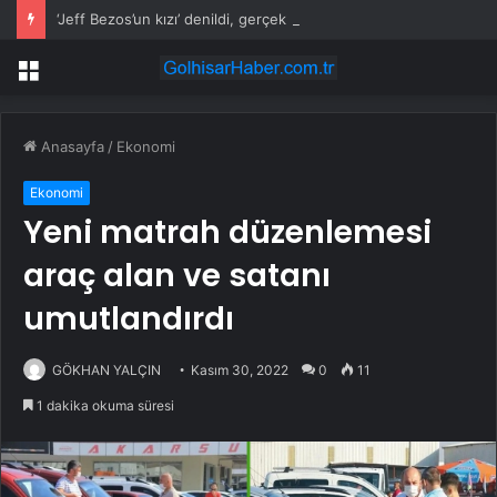
‘Jeff Bezos’un kızı’ denildi, gerçek bambaşka çıktı
Menü
Anasayfa
/
Ekonomi
Ekonomi
Yeni matrah düzenlemesi
araç alan ve satanı
umutlandırdı
GÖKHAN YALÇIN
Kasım 30, 2022
0
11
1 dakika okuma süresi