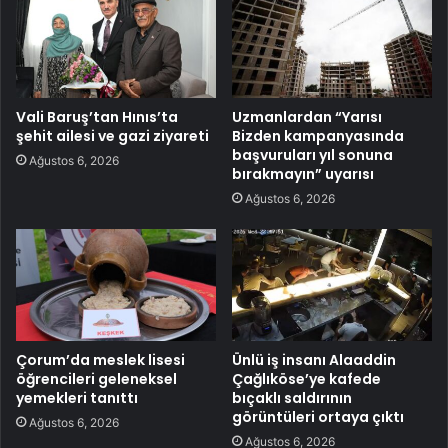
Vali Baruş’tan Hınıs’ta
Uzmanlardan “Yarısı
şehit ailesi ve gazi ziyareti
Bizden kampanyasında
başvuruları yıl sonuna
Ağustos 6, 2026
bırakmayın” uyarısı
Ağustos 6, 2026
Çorum’da meslek lisesi
Ünlü iş insanı Alaaddin
öğrencileri geleneksel
Çağlıköse’ye kafede
yemekleri tanıttı
bıçaklı saldırının
görüntüleri ortaya çıktı
Ağustos 6, 2026
Ağustos 6, 2026