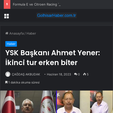
Formula E ve Citroen Racing Takım Patronu Cyril Blais Hayatını Kaybetti
Menü
Anasayfa
/
Haber
Haber
YSK Başkanı Ahmet Yener:
İkinci tur erken biter
ÇAĞDAŞ AKBUDAK
Haziran 18, 2023
0
5
1 dakika okuma süresi