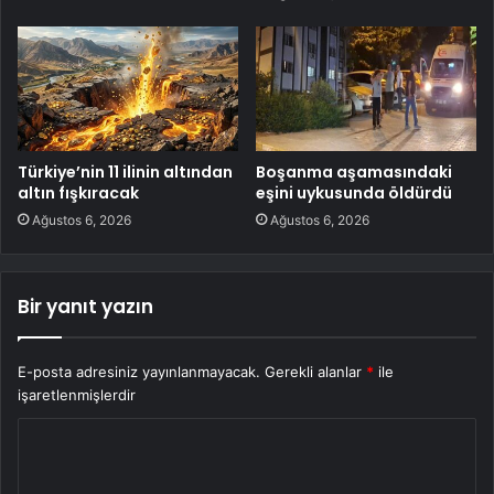
Türkiye’nin 11 ilinin altından
Boşanma aşamasındaki
altın fışkıracak
eşini uykusunda öldürdü
Ağustos 6, 2026
Ağustos 6, 2026
Bir yanıt yazın
E-posta adresiniz yayınlanmayacak.
Gerekli alanlar
*
ile
işaretlenmişlerdir
Y
o