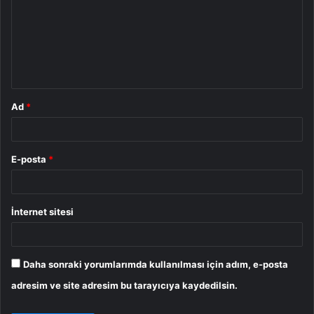
r
u
m
*
Ad
*
E-posta
*
İnternet sitesi
Daha sonraki yorumlarımda kullanılması için adım, e-posta
adresim ve site adresim bu tarayıcıya kaydedilsin.