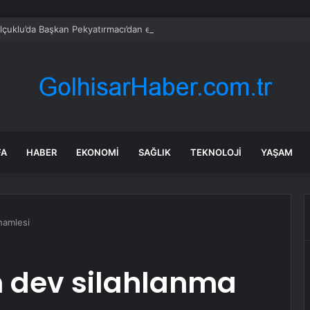
çuklu’da Başkan Pekyatırmacı’dan esnaf ziyareti
FA
HABER
EKONOMI
SAĞLIK
TEKNOLOJI
YAŞAM
hamlesi
 dev silahlanma