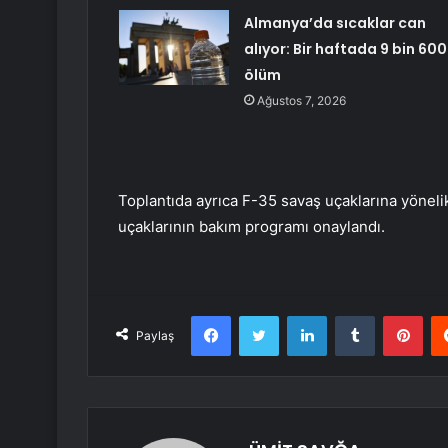
Almanya’da sıcaklar can
alıyor: Bir haftada 9 bin 600
ölüm
Ağustos 7, 2026
Toplantıda ayrıca F-35 savaş uçaklarına yönelik 
uçaklarının bakım programı onaylandı.
Facebook
Twitter
LinkedIn
Tumblr
Pint
Paylaş