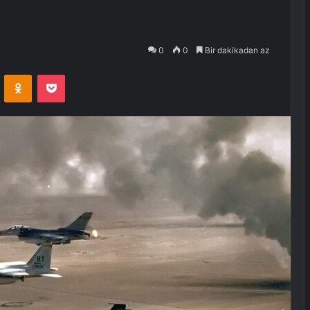
0
0
Bir dakikadan az
VKontakte
Odnoklassniki
Pocket