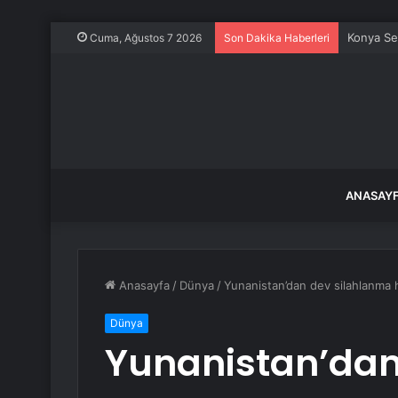
Konya Sel
Cuma, Ağustos 7 2026
Son Dakika Haberleri
ANASAY
Anasayfa
/
Dünya
/
Yunanistan’dan dev silahlanma 
Dünya
Yunanistan’dan