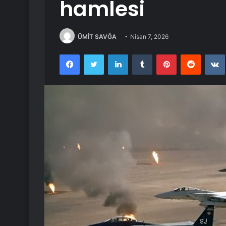
hamlesi
ÜMİT SAVĞA
Nisan 7, 2026
Facebook
Twitter
LinkedIn
Tumblr
Pinterest
Reddit