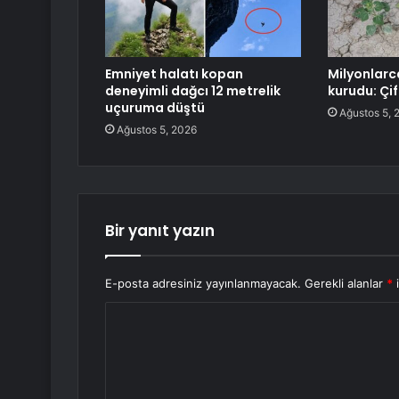
Emniyet halatı kopan
Milyonlarc
deneyimli dağcı 12 metrelik
kurudu: Çif
uçuruma düştü
Ağustos 5, 
Ağustos 5, 2026
Bir yanıt yazın
E-posta adresiniz yayınlanmayacak.
Gerekli alanlar
*
i
Y
o
r
u