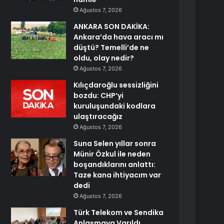
Ağustos 7, 2026
ANKARA SON DAKİKA:
Ankara’da hava aracı mı
düştü? Temelli’de ne
oldu, olay nedir?
Ağustos 7, 2026
Kılıçdaroğlu sessizliğini
bozdu: CHP’yi
kuruluşundaki kodlara
ulaştıracağız
Ağustos 7, 2026
Suna Selen yıllar sonra
Münir Özkul ile neden
boşandıklarını anlattı:
Taze kana ihtiyacım var
dedi
Ağustos 7, 2026
Türk Telekom ve Sendika
Anlaşmaya Varıldı