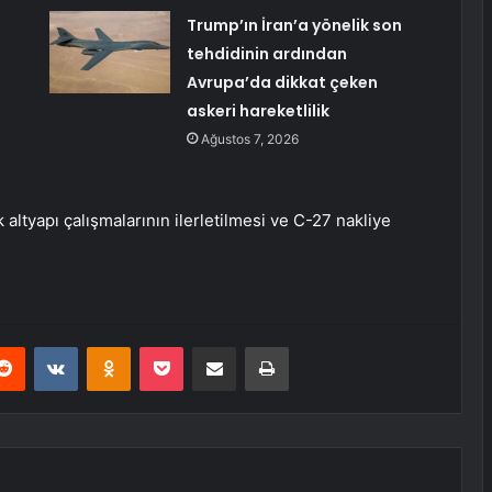
Trump’ın İran’a yönelik son
tehdidinin ardından
Avrupa’da dikkat çeken
askeri hareketlilik
Ağustos 7, 2026
altyapı çalışmalarının ilerletilmesi ve C-27 nakliye
erest
Reddit
VKontakte
Odnoklassniki
Pocket
E-Posta ile paylaş
Yazdır