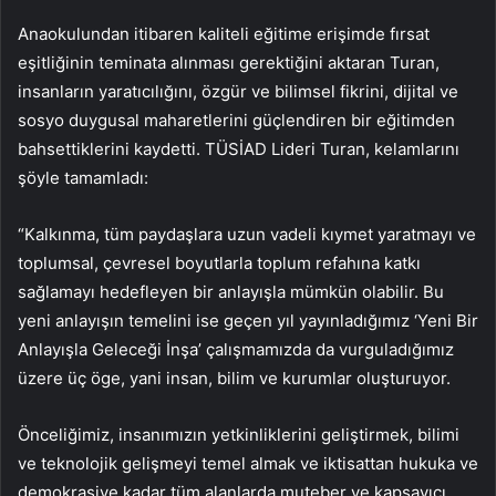
Anaokulundan itibaren kaliteli eğitime erişimde fırsat
eşitliğinin teminata alınması gerektiğini aktaran Turan,
insanların yaratıcılığını, özgür ve bilimsel fikrini, dijital ve
sosyo duygusal maharetlerini güçlendiren bir eğitimden
bahsettiklerini kaydetti. TÜSİAD Lideri Turan, kelamlarını
şöyle tamamladı:
“Kalkınma, tüm paydaşlara uzun vadeli kıymet yaratmayı ve
toplumsal, çevresel boyutlarla toplum refahına katkı
sağlamayı hedefleyen bir anlayışla mümkün olabilir. Bu
yeni anlayışın temelini ise geçen yıl yayınladığımız ‘Yeni Bir
Anlayışla Geleceği İnşa’ çalışmamızda da vurguladığımız
üzere üç öge, yani insan, bilim ve kurumlar oluşturuyor.
Önceliğimiz, insanımızın yetkinliklerini geliştirmek, bilimi
ve teknolojik gelişmeyi temel almak ve iktisattan hukuka ve
demokrasiye kadar tüm alanlarda muteber ve kapsayıcı