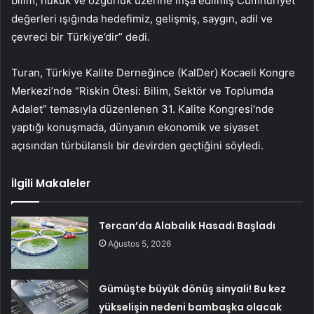
bilim, hukuk ve özgürlük üzerine inşa edilmiş Cumhuriyet
değerleri ışığında hedefimiz, gelişmiş, saygın, adil ve
çevreci bir Türkiye’dir” dedi.
Turan, Türkiye Kalite Derneğince (KalDer) Kocaeli Kongre
Merkezi’nde “Riskin Ötesi: Bilim, Sektör ve Toplumda
Adalet” temasıyla düzenlenen 31. Kalite Kongresi’nde
yaptığı konuşmada, dünyanın ekonomik ve siyaset
açısından türbülanslı bir devirden geçtiğini söyledi.
İlgili Makaleler
Tercan’da Alabalık Hasadı Başladı
Ağustos 5, 2026
Gümüşte büyük dönüş sinyali! Bu kez
yükselişin nedeni bambaşka olacak