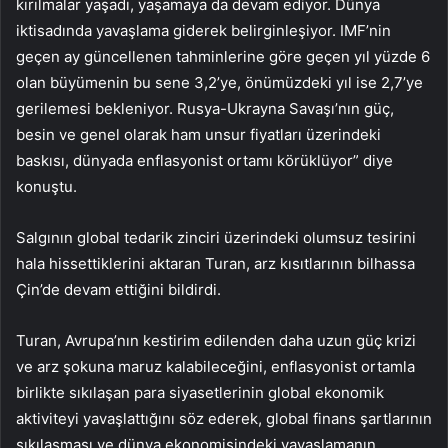
kırılmalar yaşadı, yaşamaya da devam ediyor. Dünya
iktisadında yavaşlama giderek belirginleşiyor. IMF’nin
geçen ay güncellenen tahminlerine göre geçen yıl yüzde 6
olan büyümenin bu sene 3,2’ye, önümüzdeki yıl ise 2,7’ye
gerilemesi bekleniyor. Rusya-Ukrayna Savaşı’nın güç,
besin ve genel olarak ham unsur fiyatları üzerindeki
baskısı, dünyada enflasyonist ortamı körüklüyor” diye
konuştu.
Salgının global tedarik zinciri üzerindeki olumsuz tesirini
hala hissettiklerini aktaran Turan, arz kısıtlarının bilhassa
Çin’de devam ettiğini bildirdi.
Turan, Avrupa’nın kestirim edilenden daha uzun güç krizi
ve arz şokuna maruz kalabileceğini, enflasyonist ortamla
birlikte sıkılaşan para siyasetlerinin global ekonomik
aktiviteyi yavaşlattığını söz ederek, global finans şartlarının
sıkılaşması ve dünya ekonomisindeki yavaşlamanın,