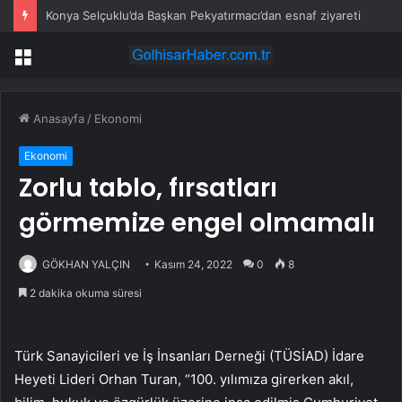
Konya Selçuklu’da Başkan Pekyatırmacı’dan esnaf ziyareti
Menü
Anasayfa
/
Ekonomi
Ekonomi
Zorlu tablo, fırsatları
görmemize engel olmamalı
GÖKHAN YALÇIN
Kasım 24, 2022
0
8
2 dakika okuma süresi
Türk Sanayicileri ve İş İnsanları Derneği (TÜSİAD) İdare
Heyeti Lideri Orhan Turan, “100. yılımıza girerken akıl,