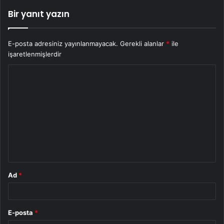
Bir yanıt yazın
E-posta adresiniz yayınlanmayacak.
Gerekli alanlar
*
ile
işaretlenmişlerdir
Y
o
r
u
m
*
Ad
*
E-posta
*