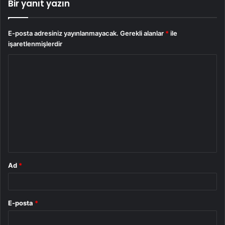
Bir yanıt yazın
E-posta adresiniz yayınlanmayacak.
Gerekli alanlar
*
ile
işaretlenmişlerdir
Y
o
r
u
m
*
Ad
*
E-posta
*