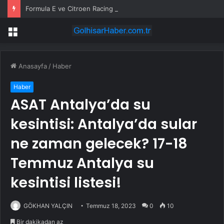
Formula E ve Citroen Racing Takım Patronu Cyril Blais Hayatını Kaybetti
Menü
Anasayfa
/
Haber
Haber
ASAT Antalya’da su
kesintisi: Antalya’da sular
ne zaman gelecek? 17-18
Temmuz Antalya su
kesintisi listesi!
GÖKHAN YALÇIN
Temmuz 18, 2023
0
10
Bir dakikadan az