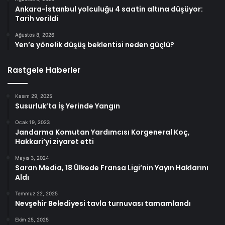
Ankara-İstanbul yolculuğu 4 saatin altına düşüyor:
Tarih verildi
Ağustos 8, 2026
Yen’e yönelik düşüş beklentisi neden güçlü?
Rastgele Haberler
Kasım 29, 2025
Susurluk’ta İş Yerinde Yangın
Ocak 19, 2023
Jandarma Komutan Yardımcısı Korgeneral Koç,
Hakkari’yi ziyaret etti
Mayıs 3, 2024
Saran Media, 18 Ülkede Fransa Ligi’nin Yayın Haklarını
Aldı
Temmuz 22, 2025
Nevşehir Belediyesi tavla turnuvası tamamlandı
Ekim 25, 2025