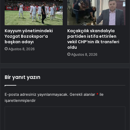
Kayyum yönetimindeki
Kaçakçılık skandalıyla
Yozgat Bozokspor’a
partiden istifa ettirilen
başkan adayı
vekil CHP’nin ilk transferi
oldu
Ağustos 8, 2026
Ağustos 8, 2026
Bir yanıt yazın
E-posta adresiniz yayınlanmayacak.
Gerekli alanlar
*
ile
işaretlenmişlerdir
Y
o
r