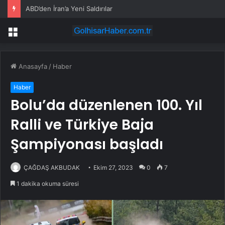
ABD’den İran’a Yeni Saldırılar
Menü
Anasayfa
/
Haber
Haber
Bolu’da düzenlenen 100. Yıl
Ralli ve Türkiye Baja
Şampiyonası başladı
ÇAĞDAŞ AKBUDAK
Ekim 27, 2023
0
7
1 dakika okuma süresi