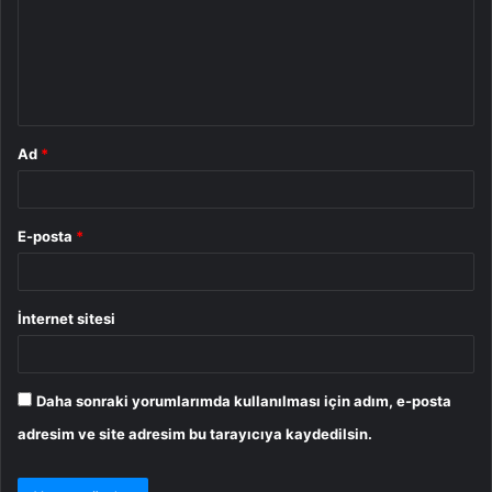
u
m
*
Ad
*
E-posta
*
İnternet sitesi
Daha sonraki yorumlarımda kullanılması için adım, e-posta
adresim ve site adresim bu tarayıcıya kaydedilsin.