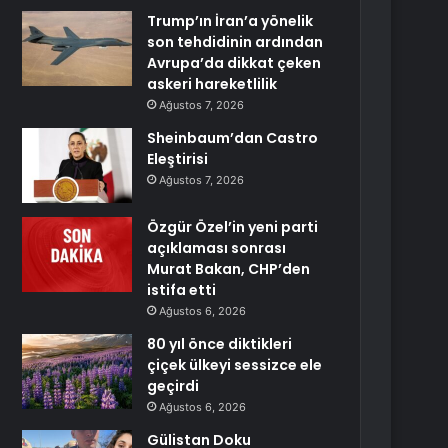
Trump’ın İran’a yönelik
son tehdidinin ardından
Avrupa’da dikkat çeken
askeri hareketlilik
Ağustos 7, 2026
Sheinbaum’dan Castro
Eleştirisi
Ağustos 7, 2026
Özgür Özel’in yeni parti
açıklaması sonrası
Murat Bakan, CHP’den
istifa etti
Ağustos 6, 2026
80 yıl önce diktikleri
çiçek ülkeyi sessizce ele
geçirdi
Ağustos 6, 2026
Gülistan Doku