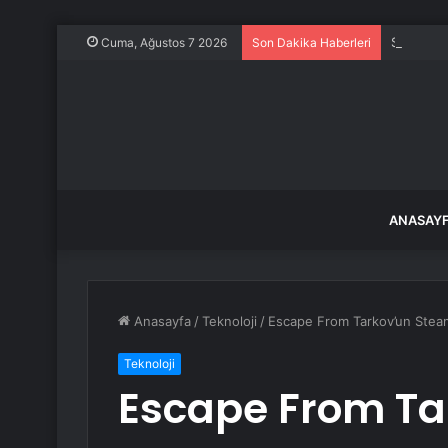
Suna Sele
Cuma, Ağustos 7 2026
Son Dakika Haberleri
ANASAY
Anasayfa
/
Teknoloji
/
Escape From Tarkov’un Steam
Teknoloji
Escape From Ta