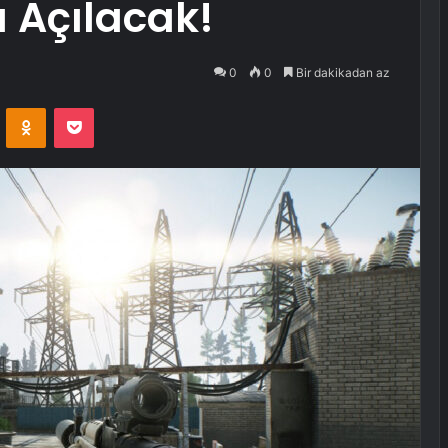
 Açılacak!
0
0
Bir dakikadan az
VKontakte
Odnoklassniki
Pocket