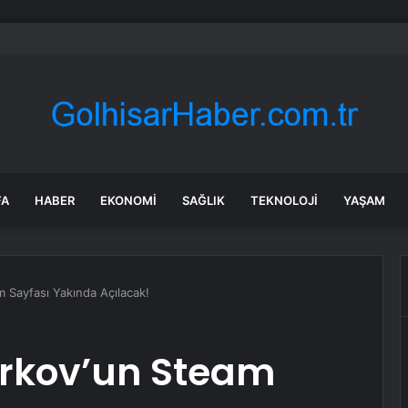
n yıllar sonra Münir Özkul ile neden boşandıklarını anlattı: Taze kana iht
FA
HABER
EKONOMI
SAĞLIK
TEKNOLOJI
YAŞAM
 Sayfası Yakında Açılacak!
rkov’un Steam