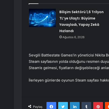
Bilişim Sektörü 1,6 Trilyon
TL’ye Ulaştı: Büyüme
Yavaşladı, Yapay Zekâ
Hızlandı
Ağustos 6, 2026
Sevgili Battlestate Games’in yöneticisi Nikita
Steam sayfasının yolda olduğunu resmen duyurd
Steam’e gelmesi, fiyatların değişebileceği anlam
İlerleyen günlerde oyunun Steam sayfası hakkın
Facebook
Twitter
LinkedIn
Tumblr
Pint
Paylaş