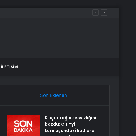
iyacım var dedi
İLETIŞIM
Son Eklenen
Kılıçdaroğlu sessizliğini
bozdu: CHP’yi
kuruluşundaki kodlara