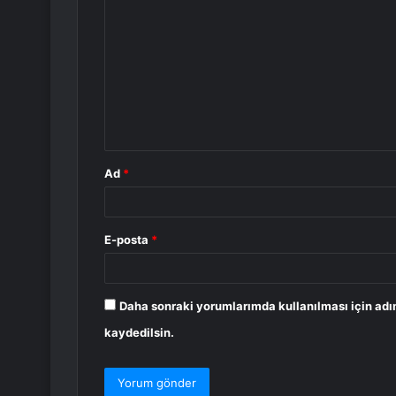
o
r
u
m
*
Ad
*
E-posta
*
Daha sonraki yorumlarımda kullanılması için adı
kaydedilsin.