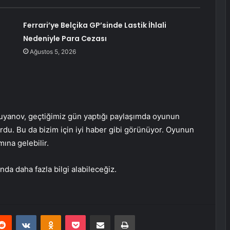
Ferrari’ye Belçika GP’sinde Lastik İhlali
Nedeniyle Para Cezası
Ağustos 5, 2026
 Buyanov, geçtiğimiz gün yaptığı paylaşımda oyunun
u. Bu da bizim için iyi haber gibi görünüyor. Oyunun
ına gelebilir.
da daha fazla bilgi alabileceğiz.
erest
Reddit
VKontakte
Odnoklassniki
Pocket
E-Posta ile paylaş
Yazdır