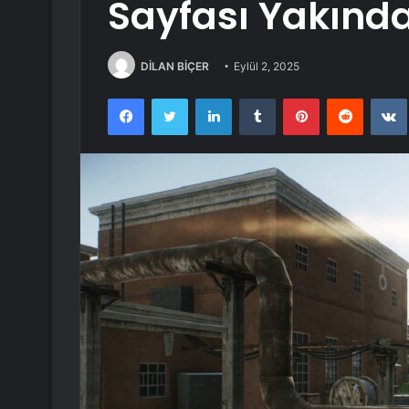
Sayfası Yakında
DİLAN BİÇER
Eylül 2, 2025
Facebook
Twitter
LinkedIn
Tumblr
Pinterest
Reddit