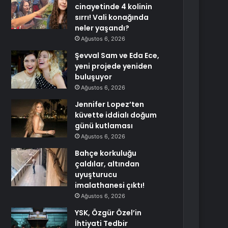
cinayetinde 4 kolinin
sırrı! Vali konağında
neler yaşandı?
Ağustos 6, 2026
Şevval Sam ve Eda Ece,
yeni projede yeniden
buluşuyor
Ağustos 6, 2026
Jennifer Lopez’ten
küvette iddialı doğum
günü kutlaması
Ağustos 6, 2026
Bahçe korkuluğu
çaldılar, altından
uyuşturucu
imalathanesi çıktı!
Ağustos 6, 2026
YSK, Özgür Özel’in
İhtiyati Tedbir