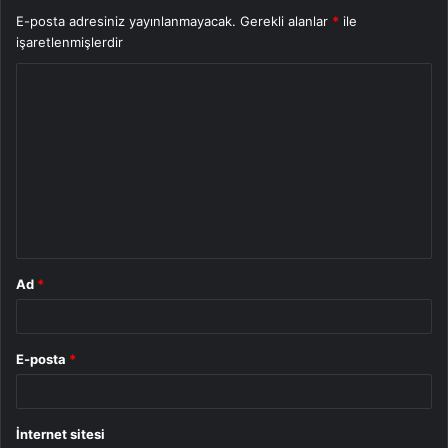
E-posta adresiniz yayınlanmayacak.
Gerekli alanlar
*
ile
işaretlenmişlerdir
Y
o
r
u
m
*
Ad
*
E-posta
*
İnternet sitesi