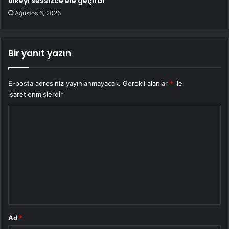
ülkeyi sessizce ele geçirdi
Ağustos 6, 2026
Bir yanıt yazın
E-posta adresiniz yayınlanmayacak.
Gerekli alanlar
*
ile
işaretlenmişlerdir
Y
o
r
u
m
*
Ad
*