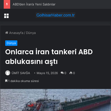
ABD’den İran’a Yeni Saldırılar
Menü
Anasayfa
/
Dünya
Dünya
Onlarca İran tankeri ABD
ablukasını aştı
ÜMİT SAVĞA
Mayıs 15, 2026
0
0
1 dakika okuma süresi