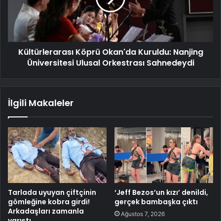
Kültürlerarası Köprü Okan'da Kuruldu: Nanjing
Üniversitesi Ulusal Orkestrası Sahnedeydi
İlgili Makaleler
Tarlada uyuyan çiftçinin
‘Jeff Bezos’un kızı’ denildi,
gömleğine kobra girdi!
gerçek bambaşka çıktı
Arkadaşları zamanla
Ağustos 7, 2026
yarıştı