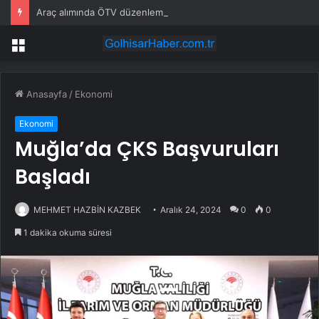
Araç alımında ÖTV düzenlemesi: Vatandaşlar bayilere akın etti
Menü
Anasayfa
/
Ekonomi
Ekonomi
Muğla’da ÇKS Başvuruları
Başladı
MEHMET HAZBİN KAZBEK
Aralık 24, 2024
0
0
1 dakika okuma süresi