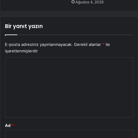
Ağustos 4, 2026
Bir yanıt yazın
E-posta adresiniz yayınlanmayacak.
Gerekli alanlar
*
ile
işaretlenmişlerdir
Y
o
r
u
m
*
Ad
*