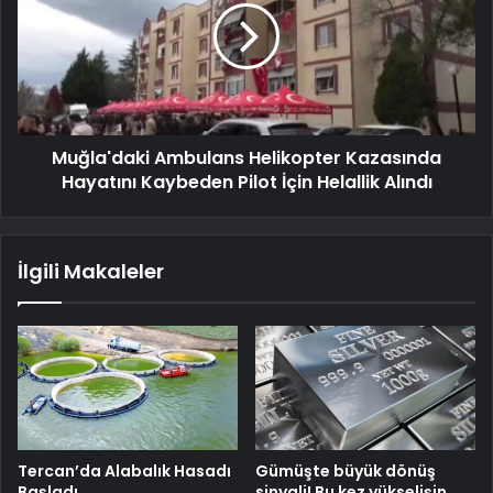
Muğla'daki Ambulans Helikopter Kazasında
Hayatını Kaybeden Pilot İçin Helallik Alındı
İlgili Makaleler
Tercan’da Alabalık Hasadı
Gümüşte büyük dönüş
Başladı
sinyali! Bu kez yükselişin