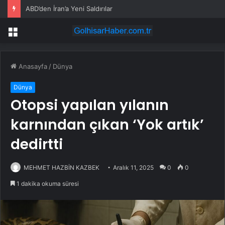
ABD’den İran’a Yeni Saldırılar
Menü
Anasayfa
/
Dünya
Dünya
Otopsi yapılan yılanın
karnından çıkan ‘Yok artık’
dedirtti
MEHMET HAZBİN KAZBEK
Aralık 11, 2025
0
0
1 dakika okuma süresi