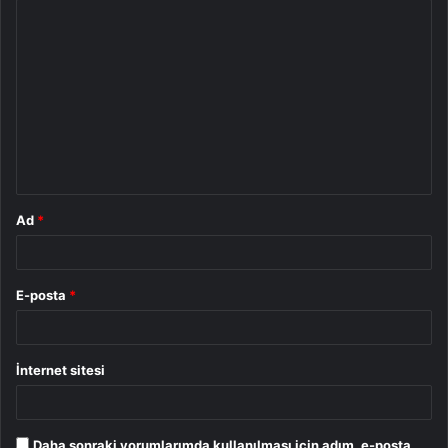
Y
o
r
u
m
*
Ad
*
E-posta
*
İnternet sitesi
Daha sonraki yorumlarımda kullanılması için adım, e-posta