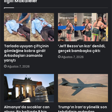
İlgili Makaleler
Tarlada uyuyan çiftçinin
‘Jeff Bezos’un kızı’ denildi,
gömleğine kobra girdi!
gerçek bambaşka çıktı
Arkadaşları zamanla
Ağustos 7, 2026
yarıştı
Ağustos 7, 2026
Almanya’da sıcaklar can
Trump’ın İran’a yönelik son
alıyor: Bir haftada 9 bin
tehdidinin ardından