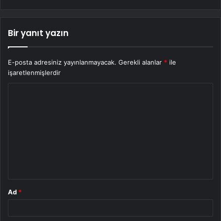
Bir yanıt yazın
E-posta adresiniz yayınlanmayacak.
Gerekli alanlar
*
ile
işaretlenmişlerdir
Y
o
r
u
m
*
Ad
*