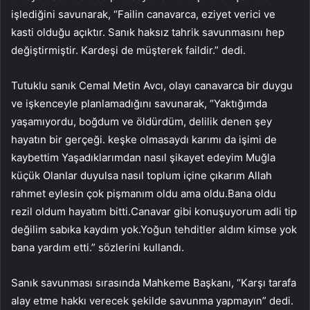
işlediğini savunarak, “Failin canavarca, eziyet verici ve
kasti olduğu açıktır. Sanık haksız tahrik savunmasını hep
değiştirmiştir. Kardeşi de müşterek faildir.” dedi.
Tutuklu sanık Cemal Metin Avcı, olayı canavarca bir duygu
ve işkenceyle planlamadığını savunarak, “Yaktığımda
yaşamıyordu, boğdum ve öldürdüm, delilik denen şey
hayatın bir gerçeği. keşke olmasaydı karımı da işimi de
kaybettim Yaşadıklarımdan nasıl şikayet edeyim Muğla
küçük Olanlar duyulsa nasıl toplum içine çıkarım Allah
rahmet eylesin çok pişmanım oldu ama oldu.Bana oldu
rezil oldum hayatım bitti.Canavar gibi konuşuyorum adli tip
değilim sabıka kaydım yok.Yoğun tehditler aldım kimse yok
bana yardım etti.” sözlerini kullandı.
Sanık savunması sırasında Mahkeme Başkanı, “Karşı tarafa
alay etme hakkı verecek şekilde savunma yapmayın” dedi.