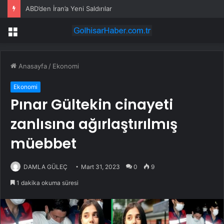
ABD’den İran’a Yeni Saldırılar
Menü
Anasayfa
/
Ekonomi
Ekonomi
Pınar Gültekin cinayeti
zanlısına ağırlaştırılmış
müebbet
DAMLA GÜLEÇ
Mart 31, 2023
0
9
1 dakika okuma süresi