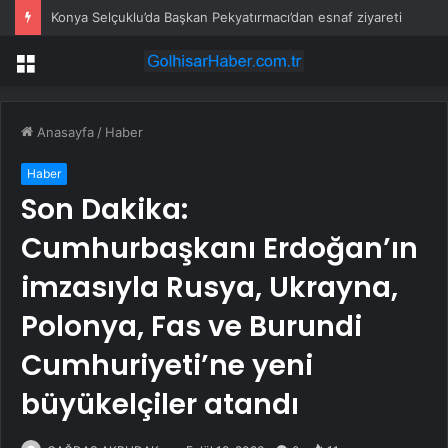
Konya Selçuklu’da Başkan Pekyatırmacı’dan esnaf ziyareti
Menü
Anasayfa
/
Haber
Haber
Son Dakika:
Cumhurbaşkanı Erdoğan’ın
imzasıyla Rusya, Ukrayna,
Polonya, Fas ve Burundi
Cumhuriyeti’ne yeni
büyükelçiler atandı