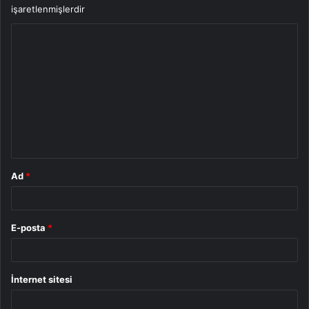
işaretlenmişlerdir
Y
o
r
u
m
*
Ad
*
E-posta
*
İnternet sitesi