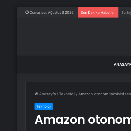
Araç 
Cumartesi, Ağustos 8 2026
Son Dakika Haberleri
ANASAY
Anasayfa
/
Teknoloji
/
Amazon otonom taksisini tes
Teknoloji
Amazon otonom 