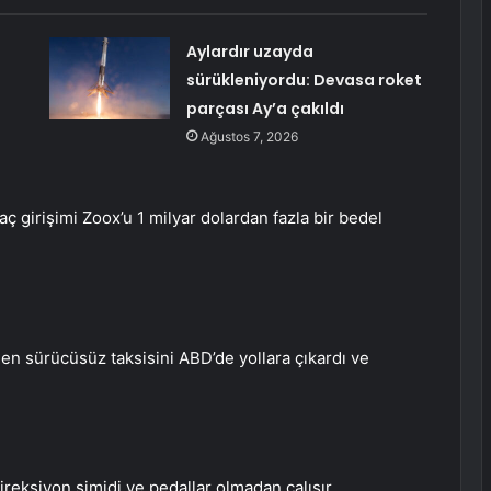
Aylardır uzayda
sürükleniyordu: Devasa roket
parçası Ay’a çakıldı
Ağustos 7, 2026
 girişimi Zoox’u 1 milyar dolardan fazla bir bedel
n sürücüsüz taksisini ABD’de yollara çıkardı ve
ireksiyon simidi ve pedallar olmadan çalışır.