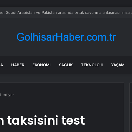
alımında ÖTV düzenlemesi: Vatandaşlar bayilere akın etti
FA
HABER
EKONOMI
SAĞLIK
TEKNOLOJI
YAŞAM
t ediyor
taksisini test