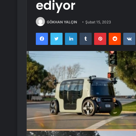
ediyor
GÖKHAN YALÇIN
Şubat 15, 2023
Facebook
Twitter
LinkedIn
Tumblr
Pinterest
Reddit