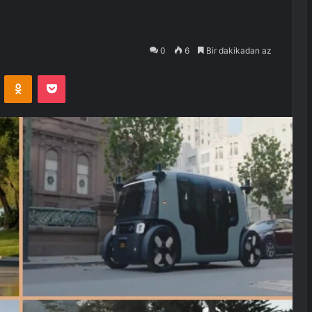
0
6
Bir dakikadan az
VKontakte
Odnoklassniki
Pocket