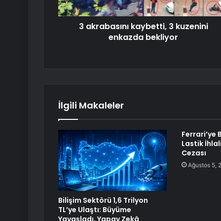
3 akrabasını kaybetti, 3 kuzenini
enkazda bekliyor
İlgili Makaleler
Ferrari’ye 
Lastik İhla
Cezası
Ağustos 5, 
Bilişim Sektörü 1,6 Trilyon
TL’ye Ulaştı: Büyüme
Yavaşladı, Yapay Zekâ