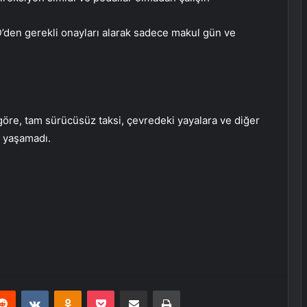
den gerekli onayları alarak sadece makul gün ve
a göre, tam sürücüsüz taksi, çevredeki yayalara ve diğer
e yaşamadı.
erest
Reddit
VKontakte
Odnoklassniki
Pocket
E-Posta ile paylaş
Yazdır